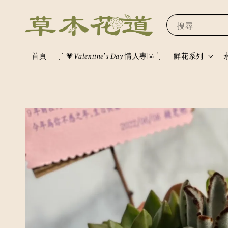
搜尋
首頁
ˏˋ 💗𝑉𝑎𝑙𝑒𝑛𝑡𝑖𝑛𝑒’𝑠 𝐷𝑎𝑦 情人專區 ´ˎ
鮮花系列