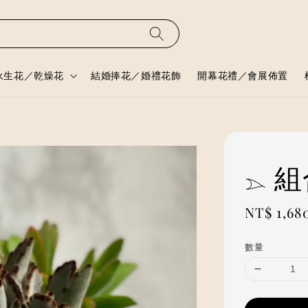
永生花／乾燥花
結婚捧花／婚禮花飾
開幕花禮／會展佈置
𓂄
Regular
NT$ 1,68
price
數量