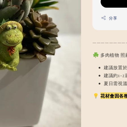
分享
————————
多肉植物 照
建議放置
建議約1-
夏日需視
花材會因各