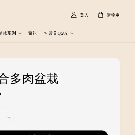
登入
購物車
植栽系列
蘭花
✎ 常見Q&A
 組合多肉盆栽
0