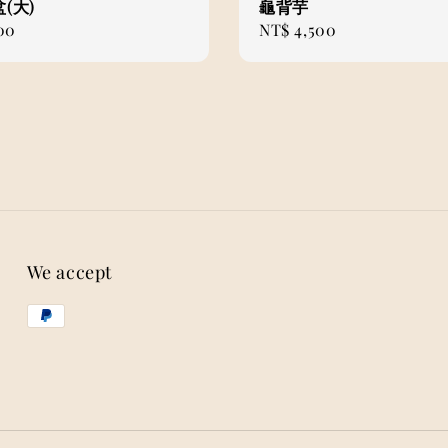
(大)
龜背芋
00
Regular
NT$ 4,500
price
We accept