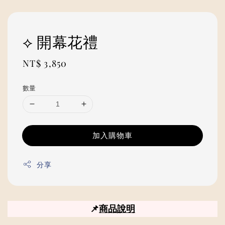
⟡ 開幕花禮
Regular
NT$ 3,850
price
數量
加入購物車
分享
📌
商品說明