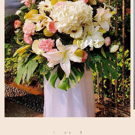
1
/
3