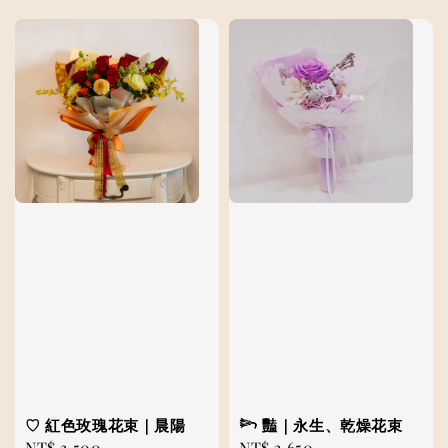
price
price
♡ 紅色玫瑰花束｜晨陽
𓆸 豔｜永生、乾燥花束
Regular
NT$ 3,500
Regular
NT$ 3,650