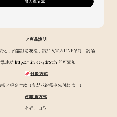
加入購物車
📌商品說明
製化，如需訂購花禮，請加入官方LINE預訂、討論
點擊連結
https://lin.ee/4drStfY
即可添加
付款方式
轉帳／現金付款（客製花禮需事先付款哦！）
📦取貨方式
外送／自取