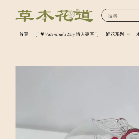
搜尋
首頁
ˏˋ 💗𝑉𝑎𝑙𝑒𝑛𝑡𝑖𝑛𝑒’𝑠 𝐷𝑎𝑦 情人專區 ´ˎ
鮮花系列