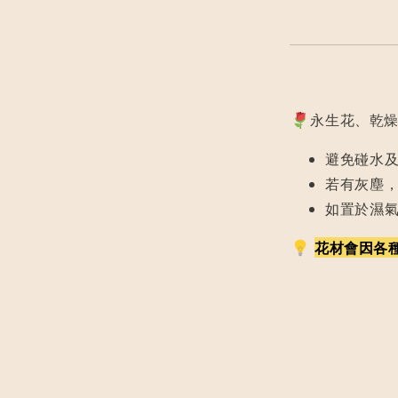
永生花、乾燥
避免碰水
若有灰塵
如置於濕
花材會因各