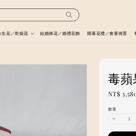
永生花／乾燥花
結婚捧花／婚禮花飾
開幕花禮／會展佈置
毒蘋
Regular
NT$ 3,58
price
數量