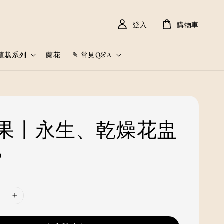
登入
購物車
植栽系列
蘭花
✎ 常見Q&A
果丨永生、乾燥花盅
0