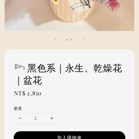
1
/
1
𓆸 黑色系｜永生、乾燥花
｜盆花
Regular
NT$ 2,850
price
數量
加入購物車