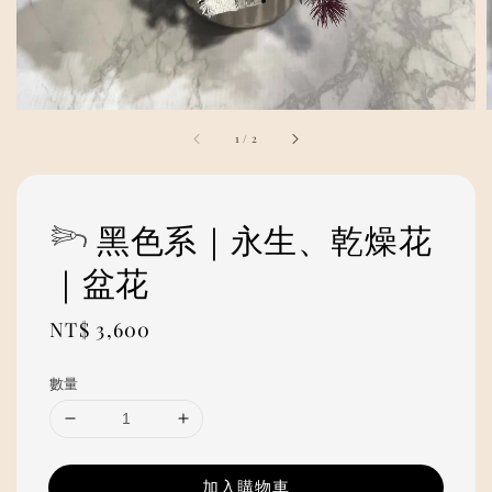
1
/
2
𓆸 黑色系｜永生、乾燥花
｜盆花
Regular
NT$ 3,600
price
數量
加入購物車