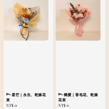
𓆸 星芒｜永生、乾燥花
𓆸 獨愛｜香皂花、乾燥
束
花束
Regular
NT$ 0
Regular
NT$ 0