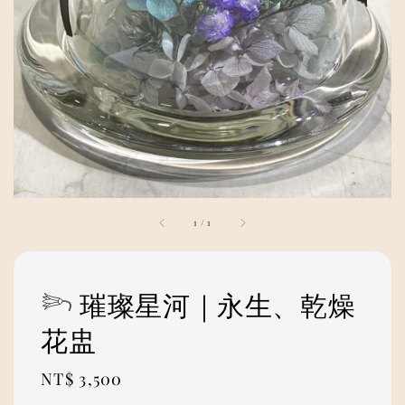
1
/
1
𓆸 璀璨星河｜永生、乾燥
花盅
Regular
NT$ 3,500
price