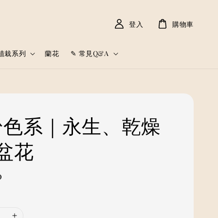
登入
購物車
植栽系列
蘭花
✎ 常見Q&A
 粉色系｜永生、乾燥
盆花
0