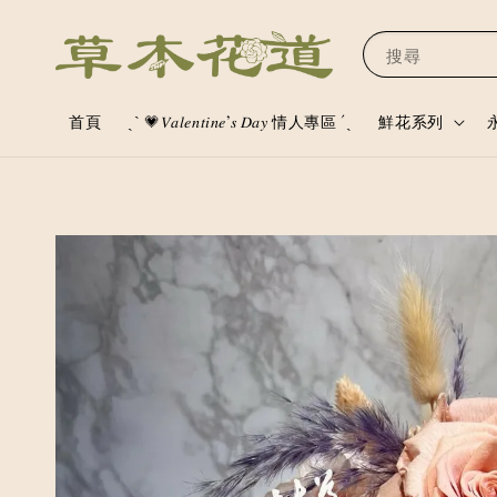
搜尋
首頁
ˏˋ 💗𝑉𝑎𝑙𝑒𝑛𝑡𝑖𝑛𝑒’𝑠 𝐷𝑎𝑦 情人專區 ´ˎ
鮮花系列