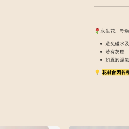
永生花、乾燥
避免碰水
若有灰塵
如置於濕
花材會因各