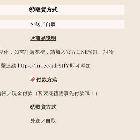
📦
取貨方式
外送／自取
📌商品說明
製化，如需訂購花禮，請加入官方LINE預訂、討論
點擊連結
https://lin.ee/4drStfY
即可添加
付款方式
轉帳／現金付款（客製花禮需事先付款哦！）
📦取貨方式
外送／自取