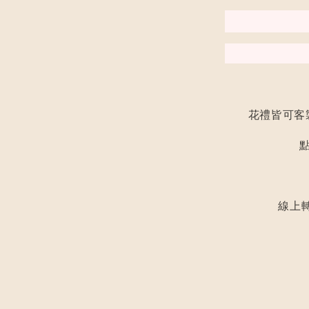
花禮皆可客
線上