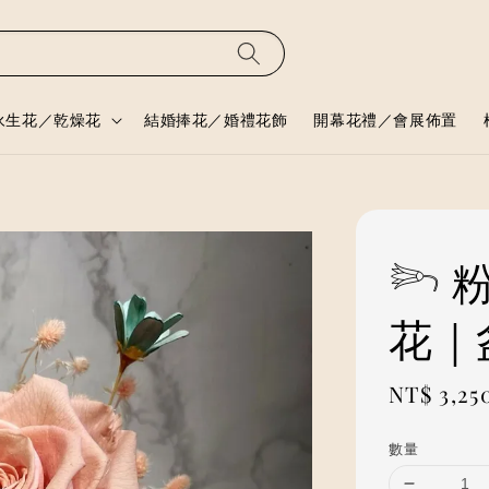
永生花／乾燥花
結婚捧花／婚禮花飾
開幕花禮／會展佈置
𓆸
花｜
Regular
NT$ 3,25
price
數量