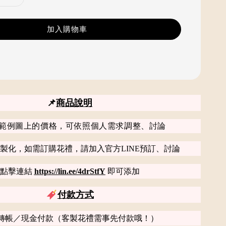
加入購物車
📌
商品說明
範例圖上的價格，可依照個人需求調整、討論
製化，如需訂購花禮，請加入官方LINE預訂、討論
點擊連結
https://lin.ee/4drStfY
即可添加
付款方式
轉帳／現金付款（客製花禮需事先付款哦！）