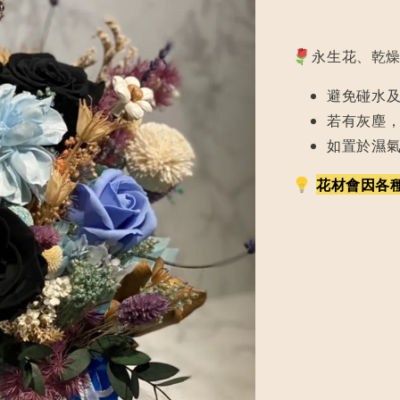
永生花、乾燥
避免碰水
若有灰塵
如置於濕
花材會因各