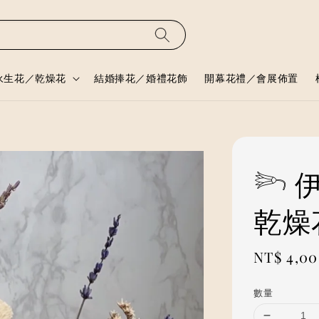
永生花／乾燥花
結婚捧花／婚禮花飾
開幕花禮／會展佈置
𓆸
乾燥
Regular
NT$ 4,0
price
數量