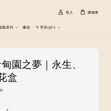
登入
購物車
植栽系列
蘭花
✎ 常見Q&A
 伊甸園之夢｜永生、
花盒
00