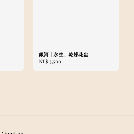
銀河丨永生、乾燥花盅
Regular
NT$ 3,500
price
About us