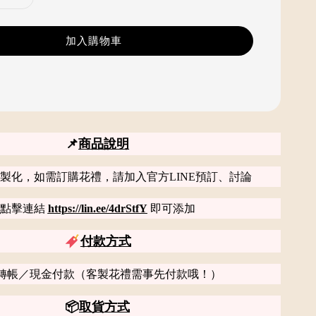
加入購物車
📌
商品說明
製化，如需訂購花禮，請加入官方LINE預訂、討論
點擊連結
https://lin.ee/4drStfY
即可添加
付款方式
轉帳／現金付款（客製花禮需事先付款哦！）
📦
取貨方式