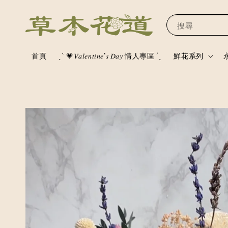
搜尋
首頁
ˏˋ 💗𝑉𝑎𝑙𝑒𝑛𝑡𝑖𝑛𝑒’𝑠 𝐷𝑎𝑦 情人專區 ´ˎ
鮮花系列