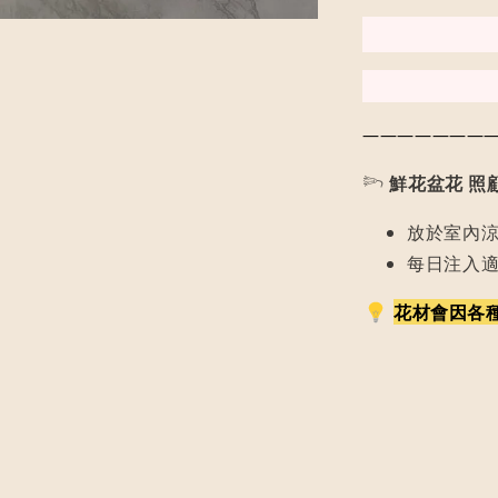
———————
𓆸
鮮花盆花 照
放於室內
每日注入
花材會因各