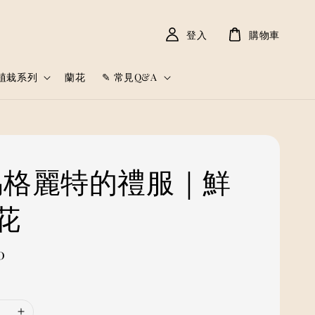
登入
購物車
植栽系列
蘭花
✎ 常見Q&A
 瑪格麗特的禮服｜鮮
花
0