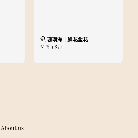
𓍯 珊瑚海｜鮮花盆花
Regular
NT$ 3,850
price
About us