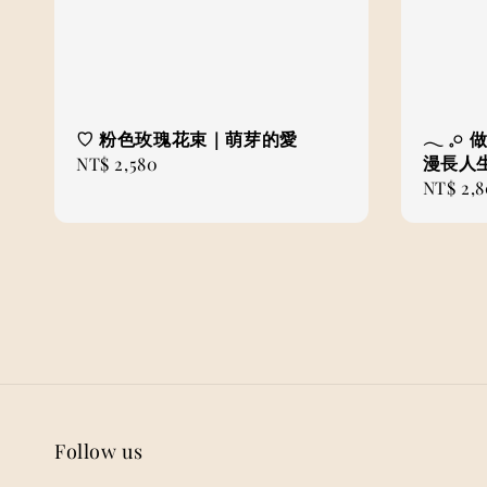
♡ 粉色玫瑰花束｜萌芽的愛
𓂃 𓈒
漫長人
Regular
NT$ 2,580
Regular
NT$ 2,
price
price
Follow us