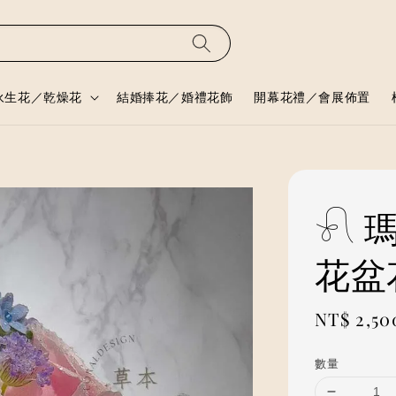
永生花／乾燥花
結婚捧花／婚禮花飾
開幕花禮／會展佈置
𓍯
花盆
Regular
NT$ 2,50
price
數量