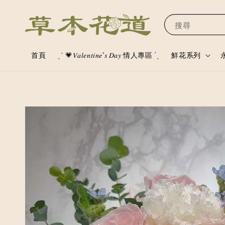
搜尋
首頁
ˏˋ 💗𝑉𝑎𝑙𝑒𝑛𝑡𝑖𝑛𝑒’𝑠 𝐷𝑎𝑦 情人專區 ´ˎ
鮮花系列