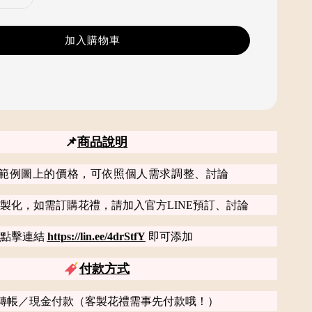
加入購物車
📌
商品說明
範例圖上的價格，可依照個人需求調整、討論
製化，如需訂購花禮，請加入官方LINE預訂、討論
點擊連結
https://lin.ee/4drStfY
即可添加
付款方式
轉帳／現金付款（客製花禮需事先付款哦！）