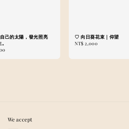
𓏸 做自己的太陽，發光照亮
♡ 向日葵花束｜仰望
生。
Regular
NT$ 2,000
800
price
We accept