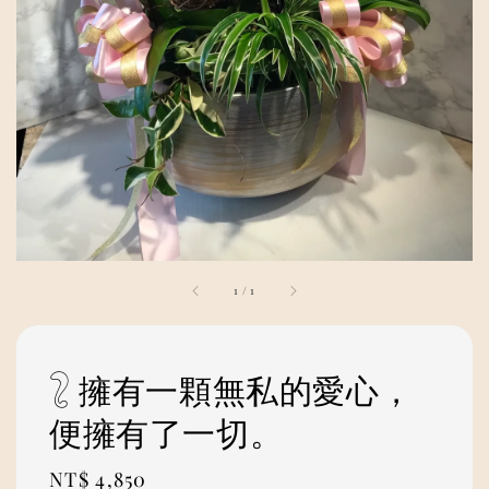
1
/
1
𓃇 擁有一顆無私的愛心，
便擁有了一切。
Regular
NT$ 4,850