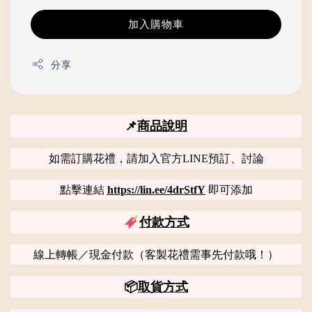
加入購物車
分享
📌
商品說明
如需訂購花禮，請加入官方LINE預訂、討論
點擊連結
https://lin.ee/4drStfY
即可添加
付款方式
線上轉帳／現金付款（客製花禮需事先付款哦！）
📦
取貨方式