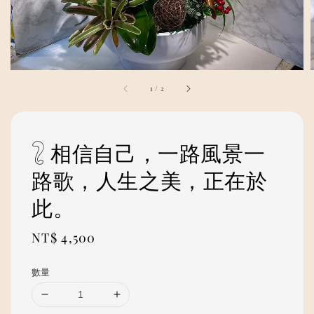
1
/
2
𓃇 相信自己，一路風景一
路歌，人生之美，正在於
此。
Regular
NT$ 4,500
price
數量