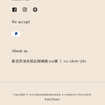
We accept
About us
新北市淡水區紅樹林路209號 丨 02-2808-5785
Copyright © 2026 shaominglushaoming. E-commerce Powered by
EasyStore