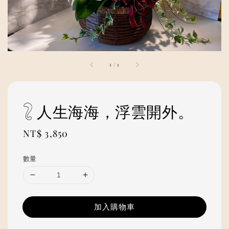
1
/
1
𓃇 人生海海，浮雲開外。
Regular
NT$ 3,850
price
數量
加入購物車