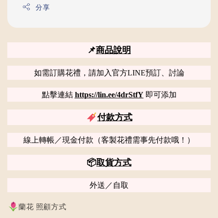
分享
📌
商品說明
如需訂購花禮，請加入官方LINE預訂、討論
點擊連結
https://lin.ee/4drStfY
即可添加
付款方式
線上轉帳／現金付款（客製花禮需事先付款哦！）
📦
取貨方式
外送／自取
蘭花 照顧方式