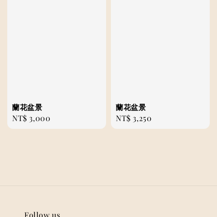
蘭花盆景
蘭花盆景
Regular
NT$ 3,000
Regular
NT$ 3,250
price
price
Follow us