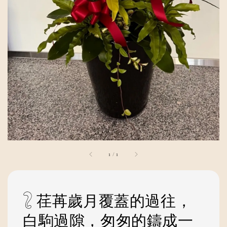
1
/
1
𓃇 荏苒歲月覆蓋的過往，
白駒過隙，匆匆的鑄成一