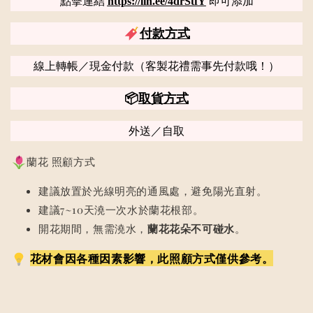
點擊連結
https://lin.ee/4drStfY
即可添加
付款方式
線上轉帳／現金付款（客製花禮需事先付款哦！）
📦
取貨方式
外送／自取
蘭花 照顧方式
建議放置於光線明亮的通風處，避免陽光直射。
建議7~10天澆一次水於蘭花根部。
開花期間，無需澆水，
蘭花花朵不可碰水
。
花材會因各種因素影響，此照顧方式僅供參考。