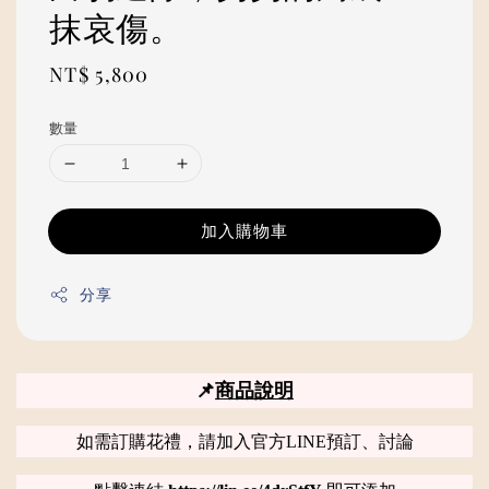
抹哀傷。
Regular
NT$ 5,800
price
數量
加入購物車
分享
📌
商品說明
如需訂購花禮，請加入官方LINE預訂、討論