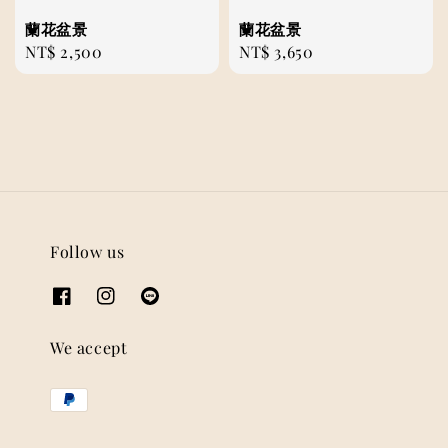
蘭花盆景
蘭花盆景
Regular
NT$ 2,500
Regular
NT$ 3,650
price
price
Follow us
We accept