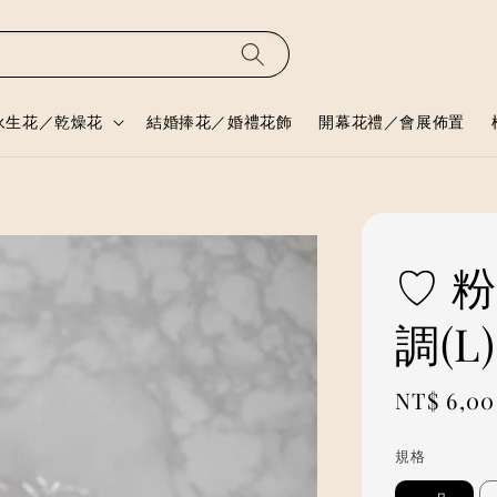
永生花／乾燥花
結婚捧花／婚禮花飾
開幕花禮／會展佈置
♡ 
調(
Regular
NT$ 6,0
price
規格