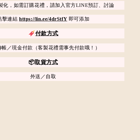
製化，如需訂購花禮，請加入官方LINE預訂、討論
點擊連結
https://lin.ee/4drStfY
即可添加
付款方式
轉帳／現金付款（客製花禮需事先付款哦！）
📦
取貨方式
外送／自取