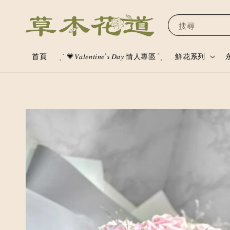
搜尋
首頁
ˏˋ 💗𝑉𝑎𝑙𝑒𝑛𝑡𝑖𝑛𝑒’𝑠 𝐷𝑎𝑦 情人專區 ´ˎ
鮮花系列