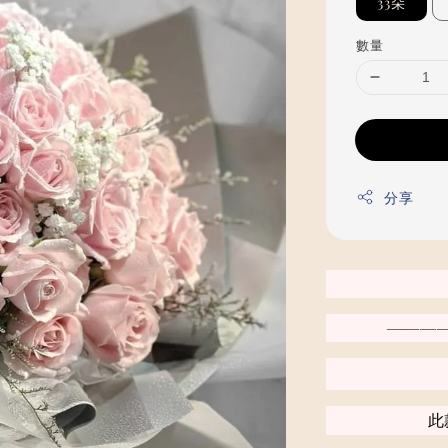
33朵
數量
分享
———
此