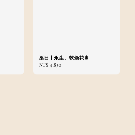
巫日丨永生、乾燥花盅
Regular
NT$ 4,850
price