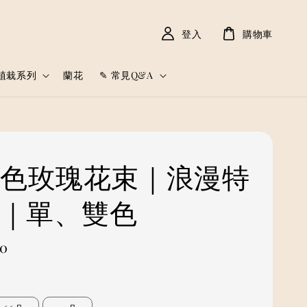
登入
購物車
植栽系列
蘭花
✎ 常見Q&A
粉色玫瑰花束｜浪漫特
L)｜單、雙色
00