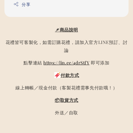
分享
📌商品說明
花禮皆可客製化，如需訂購花禮，請加入官方LINE預訂、討
論
點擊連結
https://lin.ee/4drStfY
即可添加
付款方式
線上轉帳／現金付款（客製花禮需事先付款哦！）
📦取貨方式
外送／自取