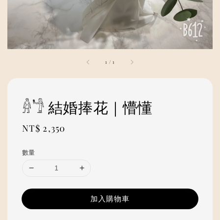
1
/
1
𓁆𓁙 結婚捧花｜懵懂
Regular
NT$ 2,350
price
數量
加入購物車