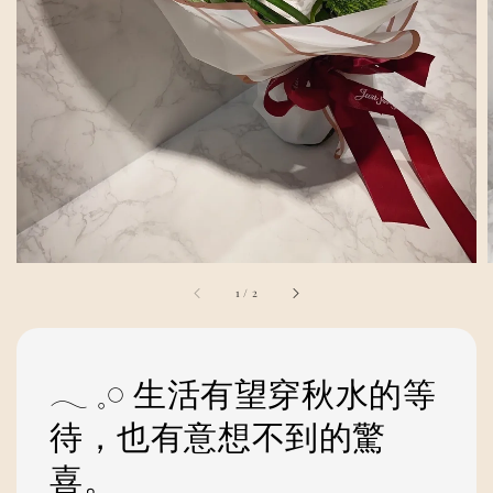
1
/
2
𓂃 𓈒𓏸 生活有望穿秋水的等
待，也有意想不到的驚
喜。