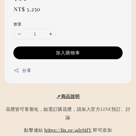
Regular
NT$ 3,250
price
數量
加入購物車
分享
📌商品說明
花禮皆可客製化，如需訂購花禮，請加入官方LINE預訂、討
論
點擊連結
https://lin.ee/4drStfY
即可添加