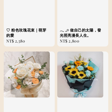
♡ 粉色玫瑰花束｜萌芽
𓂃 𓈒𓏸 做自己的太陽，發
的愛
光照亮漫長人生。
Regular
NT$ 2,580
Regular
NT$ 2,800
price
price