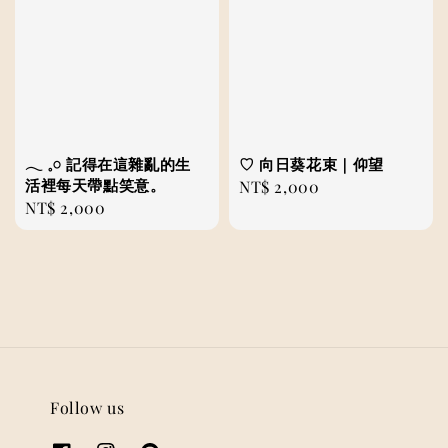
𓂃 𓈒𓏸 記得在這雜亂的生
♡ 向日葵花束｜仰望
活裡每天帶點笑意。
Regular
NT$ 2,000
Regular
NT$ 2,000
price
price
Follow us