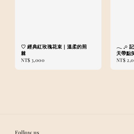
♡ 經典紅玫瑰花束｜溫柔的荊
𓂃 𓈒
棘
天帶點
Regular
NT$ 3,000
Regular
NT$ 2,
price
price
Follow us