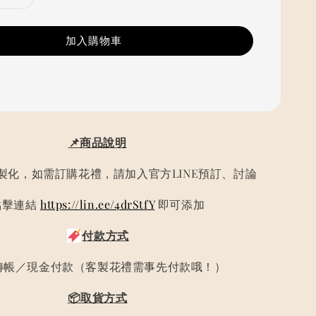
加入購物車
📌商品說明
製化，如需訂購花禮，請加入官方LINE預訂、討論
點擊連結
https://lin.ee/4drStfY
即可添加
付款方式
轉帳／現金付款（客製花禮需事先付款哦！）
📦取貨方式