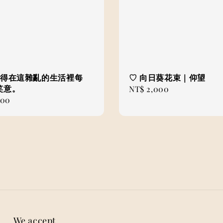
𓏸 記得在這雜亂的生活裡每
♡ 向日葵花束｜仰望
笑意。
Regular
NT$ 2,000
000
price
We accept