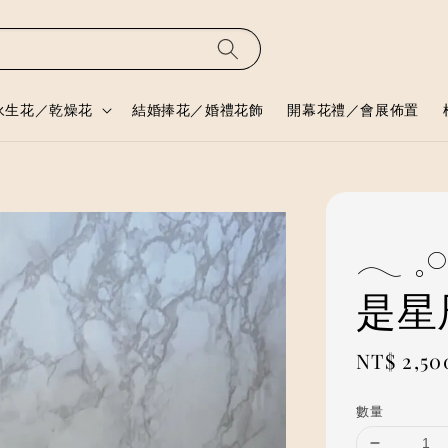
永生花／乾燥花
結婚捧花／婚禮花飾
開幕花禮／會展佈置
𓂃 
是星
Regular
NT$ 2,50
price
數量