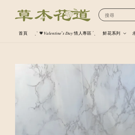
搜尋
首頁
ˏˋ 💗𝑉𝑎𝑙𝑒𝑛𝑡𝑖𝑛𝑒’𝑠 𝐷𝑎𝑦 情人專區 ´ˎ
鮮花系列