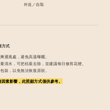
外送／自取
顧方式
涼爽通風處，避免高溫曝曬。
適量清水，可把枯葉去除，並建議每日修剪花梗。
開包裝，以免無法恢復原狀。
種因素影響，此照顧方式僅供參考。