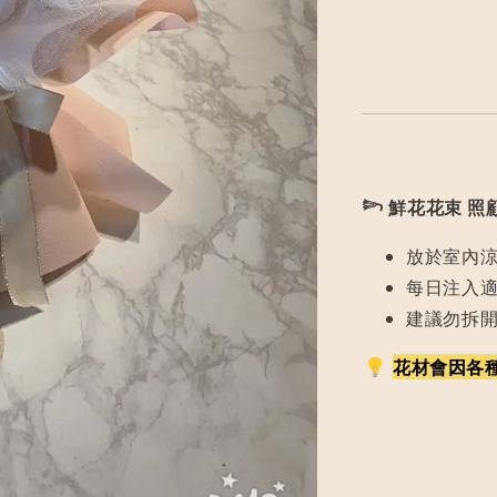
𓆸
鮮花花束 照
放於室內
每日注入
建議勿拆
花材會因各