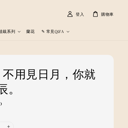
登入
購物車
植栽系列
蘭花
✎ 常見Q&A
𓈒𓏸 不用見日月，你就
辰。
0