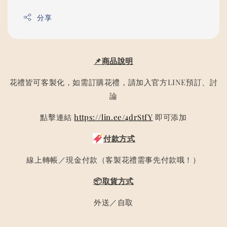
分享
📌商品說明
花禮皆可客製化，如需訂購花禮，請加入官方LINE預訂、討
論
點擊連結
https://lin.ee/4drStfY
即可添加
付款方式
線上轉帳／現金付款（客製花禮需事先付款哦！）
📦取貨方式
外送／自取