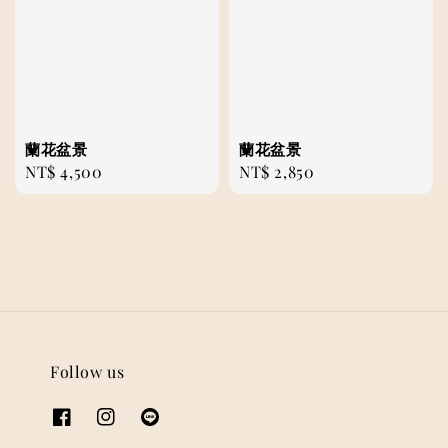
蘭花盆景
蘭花盆景
Regular
NT$ 4,500
Regular
NT$ 2,850
price
price
Follow us