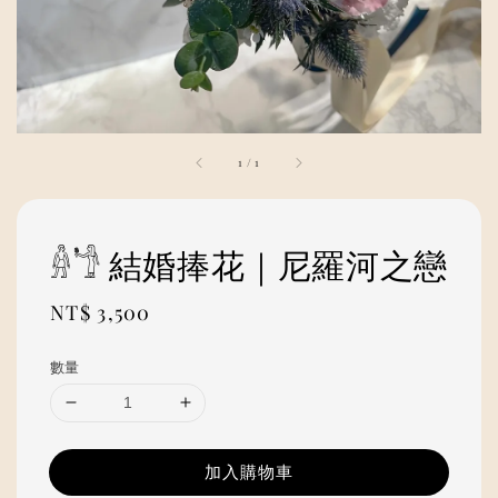
1
/
1
𓁆𓁙 結婚捧花｜尼羅河之戀
Regular
NT$ 3,500
price
數量
加入購物車