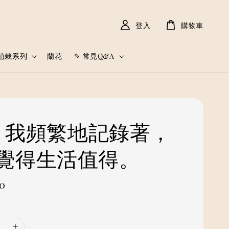
登入
購物車
植栽系列
蘭花
✎ 常見Q&A
𓈒𓏸 我頻繁地記錄著，
覺得生活值得。
0