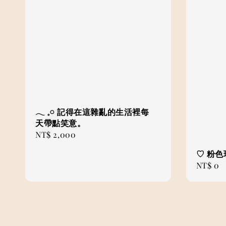
𓂃 𓈒𓏸 記得在這雜亂的生活裡每
天帶點笑意。
Regular
NT$ 2,000
price
♡ 粉
Regular
NT$ 0
price