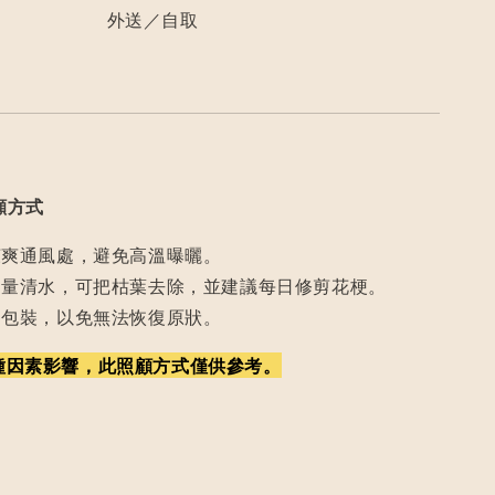
外送／自取
顧方式
涼爽通風處，避免高溫曝曬。
適量清水，可把枯葉去除，並建議每日修剪花梗。
開包裝，以免無法恢復原狀。
種因素影響，此照顧方式僅供參考。