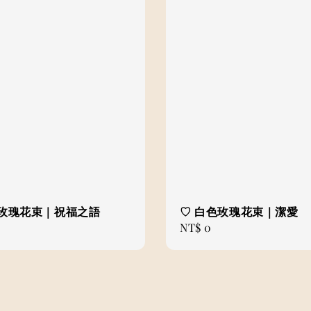
色玫瑰花束｜祝福之語
♡ 白色玫瑰花束｜潔愛
Regular
NT$ 0
price