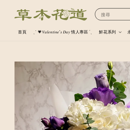
搜尋
首頁
ˏˋ 💗𝑉𝑎𝑙𝑒𝑛𝑡𝑖𝑛𝑒’𝑠 𝐷𝑎𝑦 情人專區 ´ˎ
鮮花系列