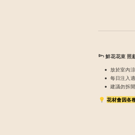
𓆸
鮮花花束 照
放於室內
每日注入
建議勿拆
花材會因各