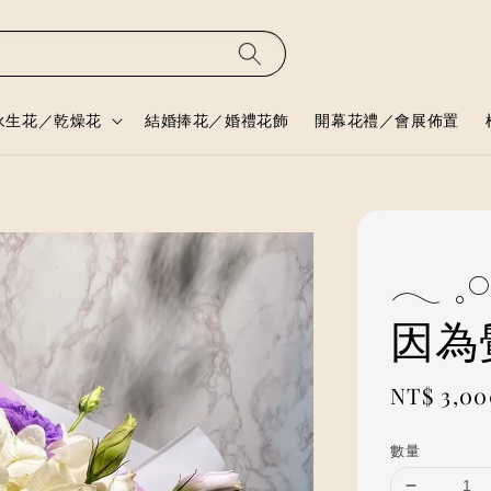
永生花／乾燥花
結婚捧花／婚禮花飾
開幕花禮／會展佈置
𓂃 
因為
Regular
NT$ 3,00
price
數量