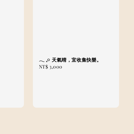
𓂃 𓈒𓏸 ⁡天氣晴，宜收集快樂。
Regular
NT$ 3,000
price