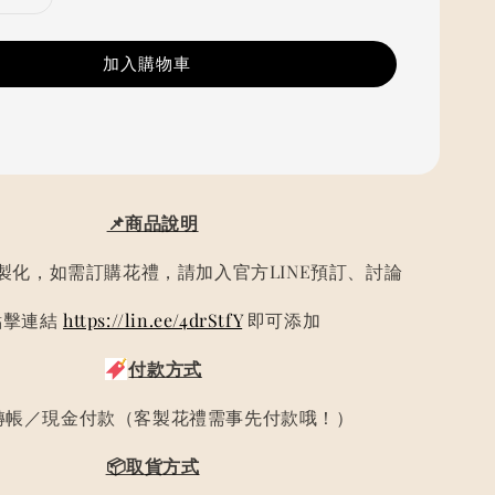
加入購物車
📌商品說明
製化，如需訂購花禮，請加入官方LINE預訂、討論
點擊連結
https://lin.ee/4drStfY
即可添加
付款方式
轉帳／現金付款（客製花禮需事先付款哦！）
📦取貨方式