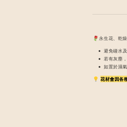
永生花、乾燥
避免碰水
若有灰塵
如置於濕
花材會因各