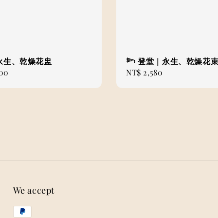
永生、乾燥花盅
𓆸 登堂｜永生、乾燥花
800
Regular
NT$ 2,580
price
We accept