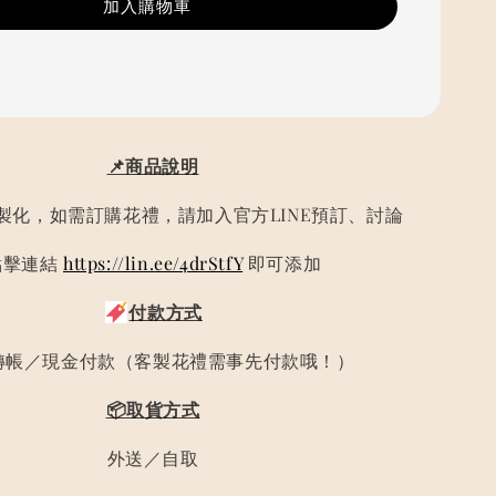
加入購物車
📌商品說明
製化，如需訂購花禮，請加入官方LINE預訂、討論
點擊連結
https://lin.ee/4drStfY
即可添加
付款方式
轉帳／現金付款（客製花禮需事先付款哦！）
📦取貨方式
外送／自取