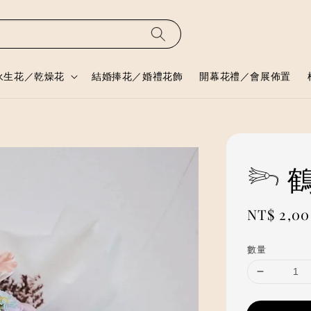
永生花／乾燥花
結婚捧花／婚禮花飾
開幕花禮／會展佈置
𓆸
Regular
NT$ 2,0
price
數量