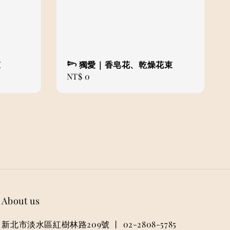
束
𓆸 獨愛｜香皂花、乾燥花束
Regular
NT$ 0
price
About us
新北市淡水區紅樹林路209號 丨 02-2808-5785