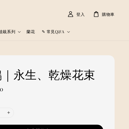
登入
購物車
植栽系列
蘭花
✎ 常見Q&A
 鶴｜永生、乾燥花束
00