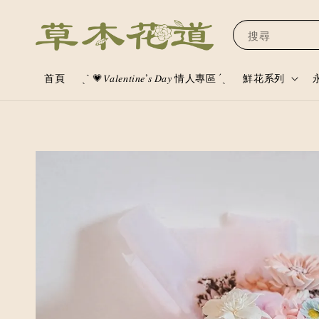
搜尋
首頁
ˏˋ 💗𝑉𝑎𝑙𝑒𝑛𝑡𝑖𝑛𝑒’𝑠 𝐷𝑎𝑦 情人專區 ´ˎ
鮮花系列