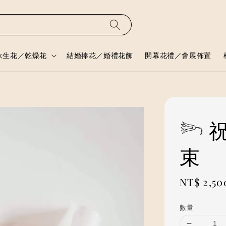
永生花／乾燥花
結婚捧花／婚禮花飾
開幕花禮／會展佈置
𓆸
束
Regular
NT$ 2,50
price
數量