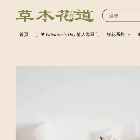
搜尋
首頁
ˏˋ 💗𝑉𝑎𝑙𝑒𝑛𝑡𝑖𝑛𝑒’𝑠 𝐷𝑎𝑦 情人專區 ´ˎ
鮮花系列