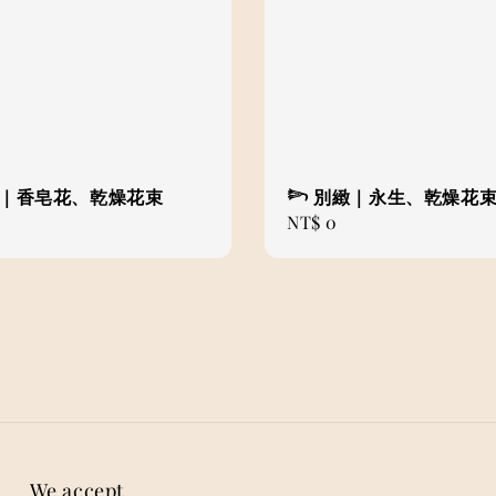
愛｜香皂花、乾燥花束
𓆸 別緻｜永生、乾燥花
Regular
NT$ 0
price
We accept