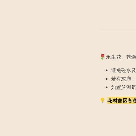
永生花、乾燥
避免碰水
若有灰塵
如置於濕
花材會因各