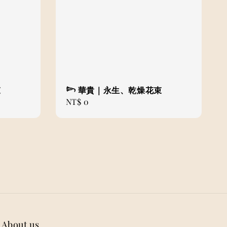
束
𓆸 華貴｜永生、乾燥花束
Regular
NT$ 0
price
About us