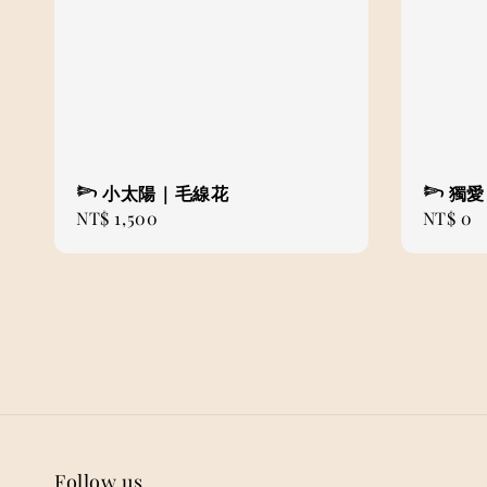
𓆸 小太陽｜毛線花
𓆸 獨
Regular
NT$ 1,500
Regular
NT$ 0
price
price
Follow us