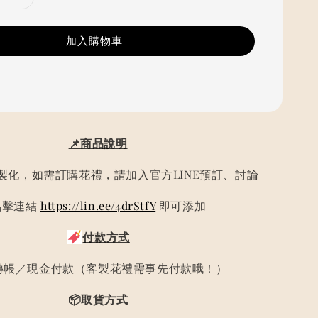
加入購物車
📌商品說明
製化，如需訂購花禮，請加入官方LINE預訂、討論
點擊連結
https://lin.ee/4drStfY
即可添加
付款方式
轉帳／現金付款（客製花禮需事先付款哦！）
📦取貨方式