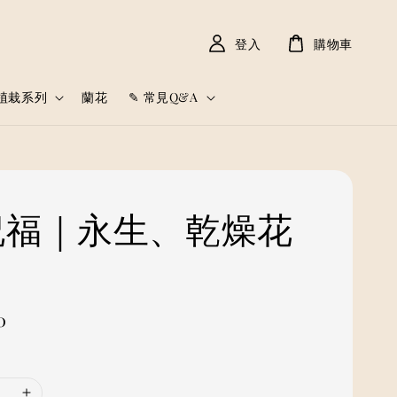
登入
購物車
植栽系列
蘭花
✎ 常見Q&A
 祝福｜永生、乾燥花
0