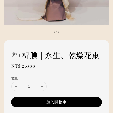
1
/
1
𓆸 棉腆｜永生、乾燥花束
Regular
NT$ 2,000
price
數量
加入購物車