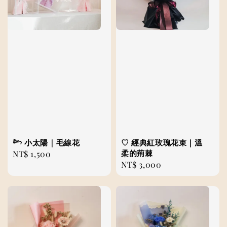
𓆸 小太陽｜毛線花
♡ 經典紅玫瑰花束｜溫
柔的荊棘
Regular
NT$ 1,500
Regular
NT$ 3,000
price
price