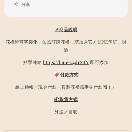
分享
📌商品說明
花禮皆可客製化，如需訂購花禮，請加入官方LINE預訂、討
論
點擊連結
https://lin.ee/4drStfY
即可添加
付款方式
線上轉帳／現金付款（客製花禮需事先付款哦！）
📦取貨方式
外送／自取