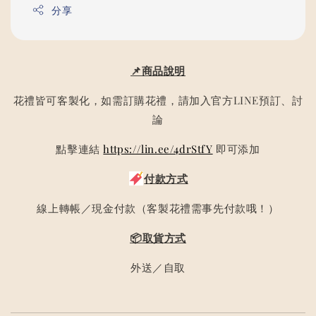
分享
📌商品說明
花禮皆可客製化，如需訂購花禮，請加入官方LINE預訂、討
論
點擊連結
https://lin.ee/4drStfY
即可添加
付款方式
線上轉帳／現金付款（客製花禮需事先付款哦！）
📦取貨方式
外送／自取