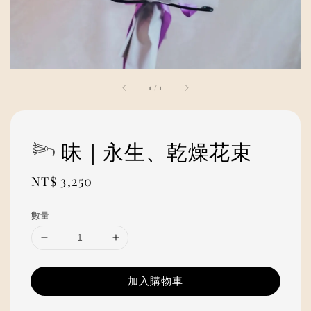
1
/
1
𓆸 昧｜永生、乾燥花束
Regular
NT$ 3,250
price
數量
加入購物車