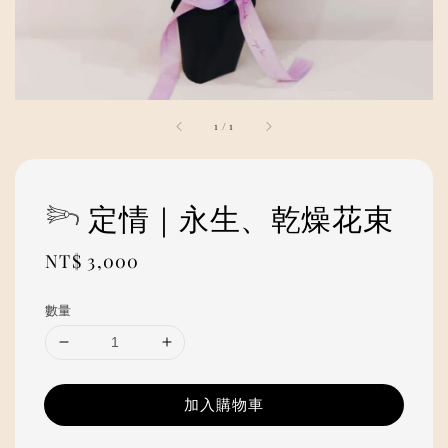
1
/
1
𓆸 定情｜永生、乾燥花束
Regular
NT$ 3,000
price
數量
加入購物車