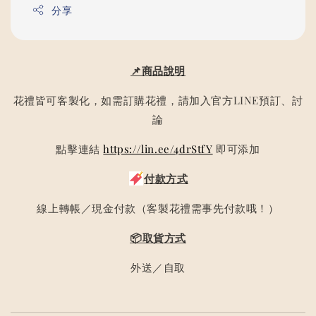
分享
📌商品說明
花禮皆可客製化，如需訂購花禮，請加入官方LINE預訂、討
論
點擊連結
https://lin.ee/4drStfY
即可添加
付款方式
線上轉帳／現金付款（客製花禮需事先付款哦！）
📦取貨方式
外送／自取