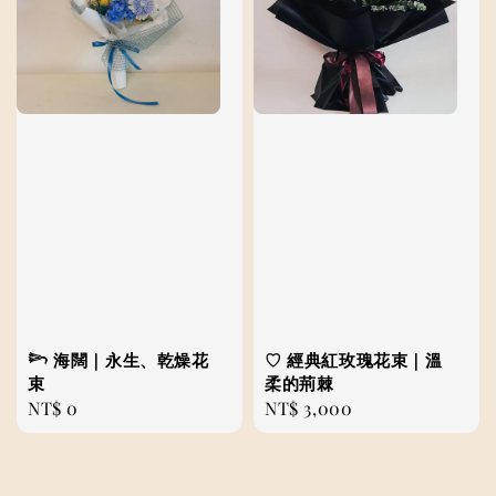
𓆸 海闊｜永生、乾燥花
♡ 經典紅玫瑰花束｜溫
束
柔的荊棘
Regular
NT$ 0
Regular
NT$ 3,000
price
price