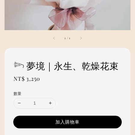
1
/
1
𓆸 夢境｜永生、乾燥花束
Regular
NT$ 3,250
price
數量
加入購物車