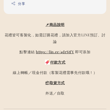
分享
📌商品說明
花禮皆可客製化，如需訂購花禮，請加入官方LINE預訂、討
論
點擊連結
https://lin.ee/4drStfY
即可添加
付款方式
線上轉帳／現金付款（客製花禮需事先付款哦！）
📦取貨方式
外送／自取