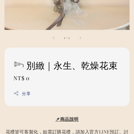
1
/
1
𓆸 別緻｜永生、乾燥花束
Regular
NT$ 0
price
分享
📌商品說明
花禮皆可客製化，如需訂購花禮，請加入官方LINE預訂、討