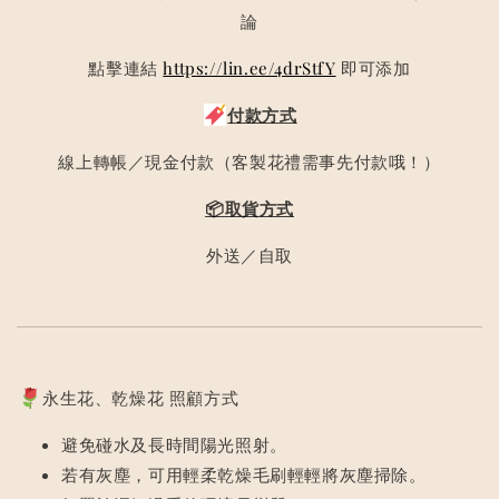
論
點擊連結
https://lin.ee/4drStfY
即可添加
付款方式
線上轉帳／現金付款（客製花禮需事先付款哦！）
📦取貨方式
外送／自取
永生花、乾燥花 照顧方式
避免碰水及長時間陽光照射。
若有灰塵，可用輕柔乾燥毛刷輕輕將灰塵掃除。