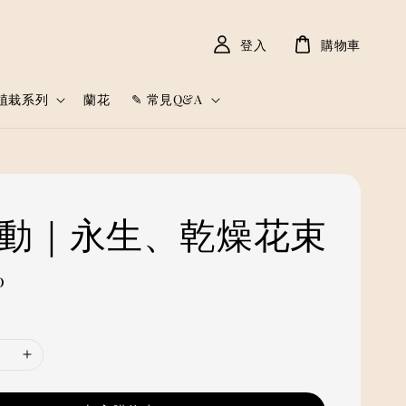
登入
購物車
植栽系列
蘭花
✎ 常見Q&A
湧動｜永生、乾燥花束
0