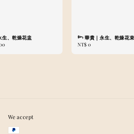
永生、乾燥花盅
𓆸 華貴｜永生、乾燥花
500
Regular
NT$ 0
price
We accept