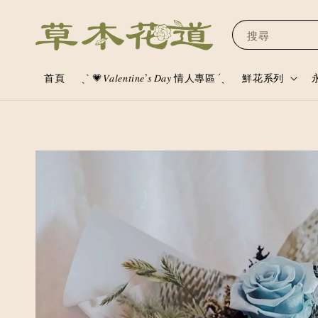
搜尋
首頁
ˏˋ 💗𝑉𝑎𝑙𝑒𝑛𝑡𝑖𝑛𝑒’𝑠 𝐷𝑎𝑦 情人專區 ´ˎ
鮮花系列