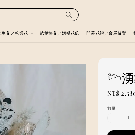
永生花／乾燥花
結婚捧花／婚禮花飾
開幕花禮／會展佈置
𓆸
Regular
NT$ 2,58
price
數量