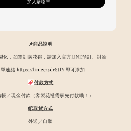
加入購物車
📌商品說明
製化，如需訂購花禮，請加入官方LINE預訂、討論
點擊連結
https://lin.ee/4drStfY
即可添加
付款方式
轉帳／現金付款（客製花禮需事先付款哦！）
📦取貨方式
外送／自取