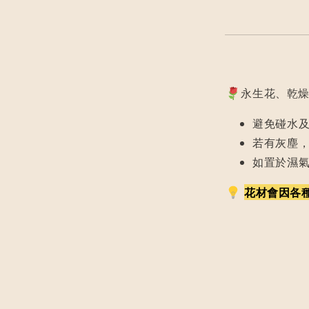
永生花、乾燥
避免碰水
若有灰塵
如置於濕
花材會因各