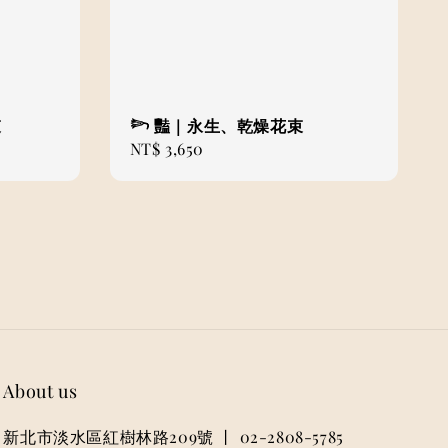
束
𓆸 豔｜永生、乾燥花束
Regular
NT$ 3,650
price
About us
新北市淡水區紅樹林路209號 丨 02-2808-5785