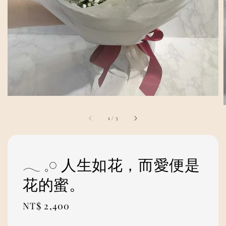
1
/
3
𓂃 𓈒𓏸 人生如花，而愛便是
花的蜜。
Regular
NT$ 2,400
price