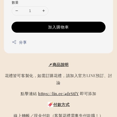
數量
加入購物車
分享
📌商品說明
花禮皆可客製化，如需訂購花禮，請加入官方LINE預訂、討
論
點擊連結
https://lin.ee/4drStfY
即可添加
付款方式
線上轉帳／現金付款（客製花禮需事先付款哦！）