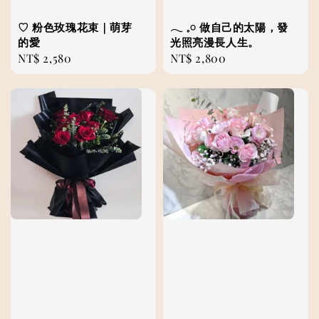
♡ 粉色玫瑰花束｜萌芽
𓂃 𓈒𓏸 做自己的太陽，發
的愛
光照亮漫長人生。
Regular
NT$ 2,580
Regular
NT$ 2,800
price
price