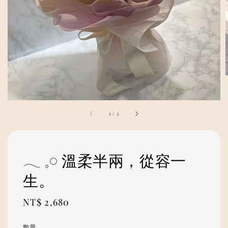
1
/
2
𓂃 𓈒𓏸 溫柔半兩，從容一
生。
Regular
NT$ 2,680
price
數量