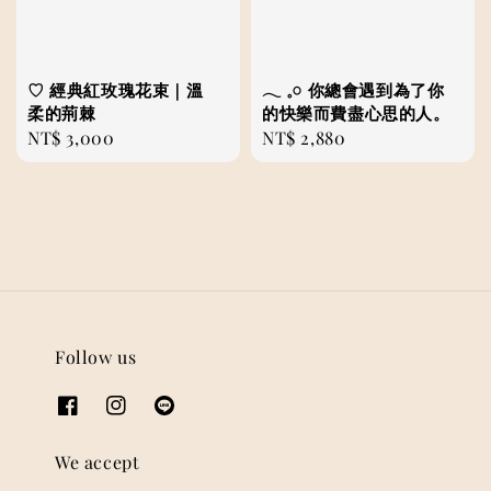
♡ 經典紅玫瑰花束｜溫
𓂃 𓈒𓏸 ⁡你總會遇到為了你
柔的荊棘
的快樂而費盡心思的人。
Regular
NT$ 3,000
Regular
NT$ 2,880
price
price
Follow us
We accept