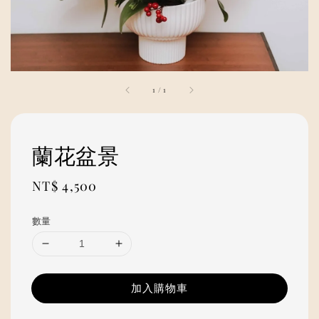
1
/
1
蘭花盆景
Regular
NT$ 4,500
price
數量
加入購物車