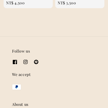
Regular
NT$ 4,500
Regular
NT$ 3,500
price
price
Follow us
We accept
About us