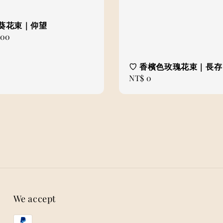
日葵花束｜仰望
000
♡ 香檳色玫瑰花束｜長存
Regular
NT$ 0
price
We accept