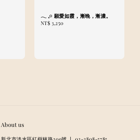
𓂃 𓈒𓏸 願愛如霞，漸晚，漸濃。
Regular
NT$ 3,250
price
About us
新北市淡水區紅樹林路209號 丨 02-2808-5785