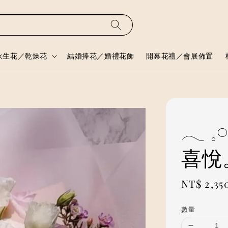
永生花／乾燥花
結婚捧花／婚禮花飾
開幕花禮／會展佈置
𓂃 
喜悅
Regular
NT$ 2,35
price
數量