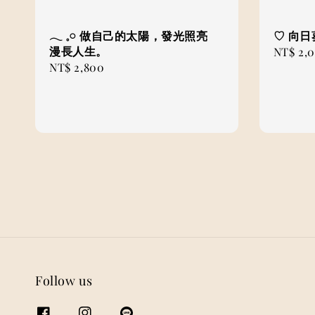
𓂃 𓈒𓏸 做自己的太陽，發光照亮
♡ 向
漫長人生。
Regular
NT$ 2,
Regular
NT$ 2,800
price
price
Follow us