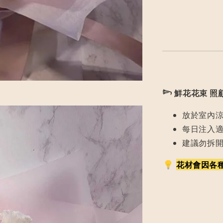
𓆸
鮮花花束 照
放於室內
每日注入
建議勿拆
花材會因各