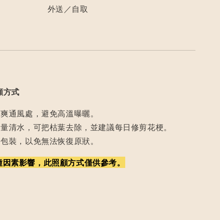
外送／自取
顧方式
涼爽通風處，避免高溫曝曬。
適量清水，可把枯葉去除，並建議每日修剪花梗。
開包裝，以免無法恢復原狀。
種因素影響，此照顧方式僅供參考。