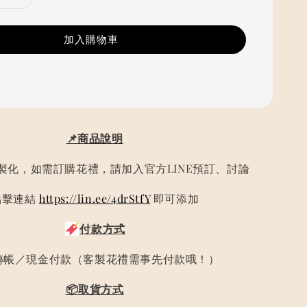
加入購物車
📌商品說明
製化，如需訂購花禮，請加入官方LINE預訂、討論
點擊連結
https://lin.ee/4drStfY
即可添加
付款方式
轉帳／現金付款（客製花禮需事先付款哦！）
📦取貨方式