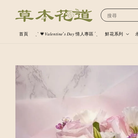
搜尋
首頁
ˏˋ 💗𝑉𝑎𝑙𝑒𝑛𝑡𝑖𝑛𝑒’𝑠 𝐷𝑎𝑦 情人專區 ´ˎ
鮮花系列