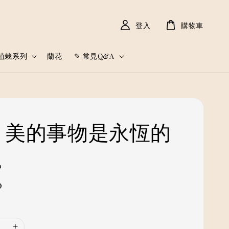
登入
購物車
植栽系列
蘭花
✎ 常見Q&A
𓈒𓏸 美的事物是永恆的
。
0