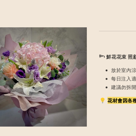
𓆸
鮮花花束 照
放於室內
每日注入
建議勿拆
花材會因各