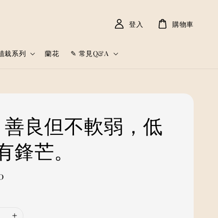
登入
購物車
植栽系列
蘭花
✎ 常見Q&A
𓈒𓏸 善良但不軟弱，低
有鋒芒。
0