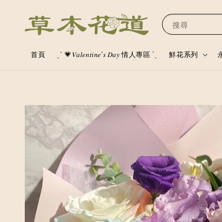
搜尋
首頁
ˏˋ 💗𝑉𝑎𝑙𝑒𝑛𝑡𝑖𝑛𝑒’𝑠 𝐷𝑎𝑦 情人專區 ´ˎ
鮮花系列