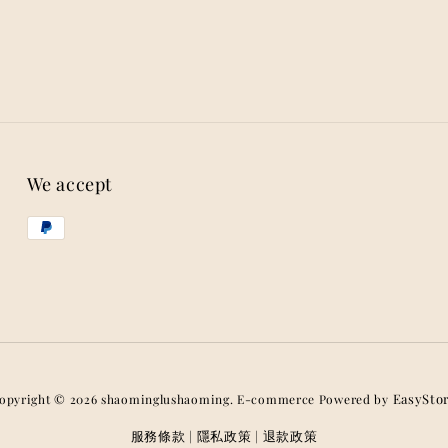
We accept
EasySto
opyright © 2026 shaominglushaoming. E-commerce Powered by
服務條款
隱私政策
退款政策
|
|