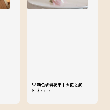
♡ 粉色玫瑰花束｜天使之淚
Regular
NT$ 3,250
price