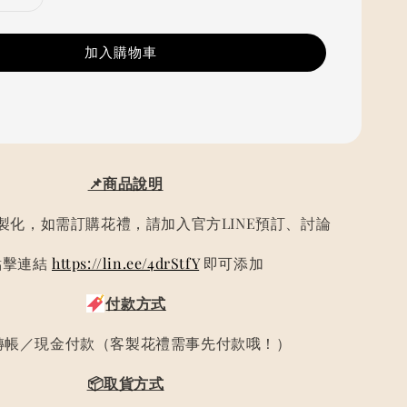
加入購物車
📌商品說明
製化，如需訂購花禮，請加入官方LINE預訂、討論
點擊連結
https://lin.ee/4drStfY
即可添加
付款方式
轉帳／現金付款（客製花禮需事先付款哦！）
📦取貨方式