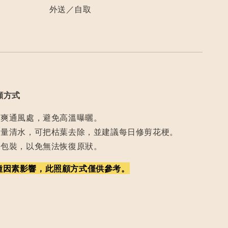
外送／自取
顧方式
涼爽通風處，避免高溫曝曬。
適量清水，可把枯葉去除，並建議每日修剪花梗。
開包裝，以免無法恢復原狀。
種因素影響，此照顧方式僅供參考。