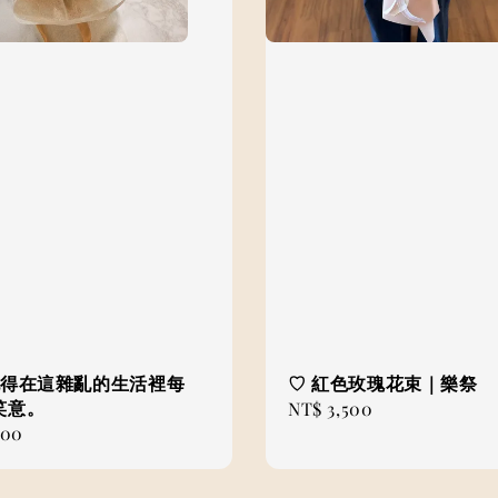
𓏸 記得在這雜亂的生活裡每
♡ 紅色玫瑰花束｜樂祭
笑意。
Regular
NT$ 3,500
000
price