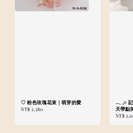
♡ 粉色玫瑰花束｜萌芽的愛
𓂃 𓈒
天帶點
Regular
NT$ 2,580
Regular
NT$ 2,
price
price