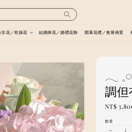
永生花／乾燥花
結婚捧花／婚禮花飾
開幕花禮／會展佈置
𓂃 
調但
Regular
NT$ 3,80
price
數量