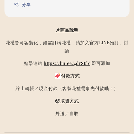
分享
📌商品說明
花禮皆可客製化，如需訂購花禮，請加入官方LINE預訂、討
論
點擊連結
https://lin.ee/4drStfY
即可添加
付款方式
線上轉帳／現金付款（客製花禮需事先付款哦！）
📦取貨方式
外送／自取