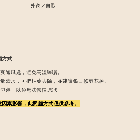
外送／自取
顧方式
涼爽通風處，避免高溫曝曬。
適量清水，可把枯葉去除，並建議每日修剪花梗。
開包裝，以免無法恢復原狀。
種因素影響，此照顧方式僅供參考。