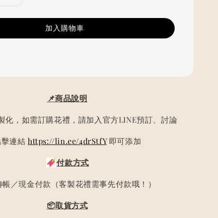
加入購物車
📌商品說明
製化，如需訂購花禮，請加入官方LINE預訂、討論
點擊連結
https://lin.ee/4drStfY
即可添加
付款方式
轉帳／現金付款（客製花禮需事先付款哦！）
📦取貨方式