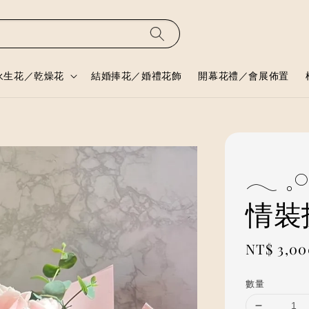
永生花／乾燥花
結婚捧花／婚禮花飾
開幕花禮／會展佈置
𓂃 
情裝
Regular
NT$ 3,00
price
數量