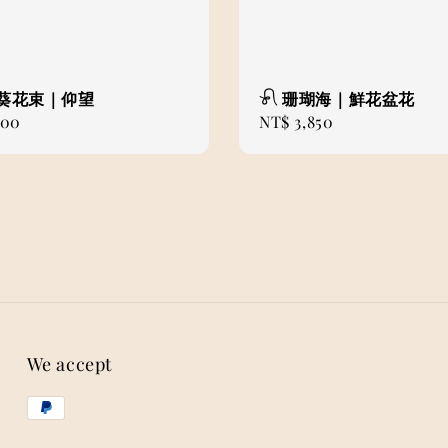
日葵花束｜仰望
𓍯 珊瑚海｜鮮花盆花
000
Regular
NT$ 3,850
price
We accept