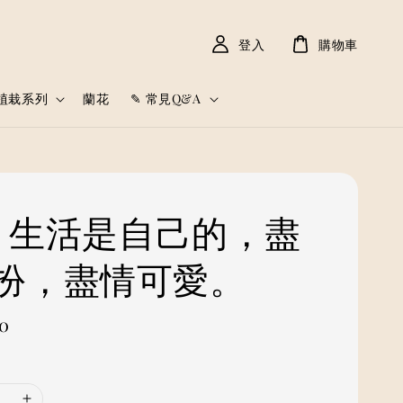
登入
購物車
植栽系列
蘭花
✎ 常見Q&A
𓈒𓏸 生活是自己的，盡
扮，盡情可愛。
0