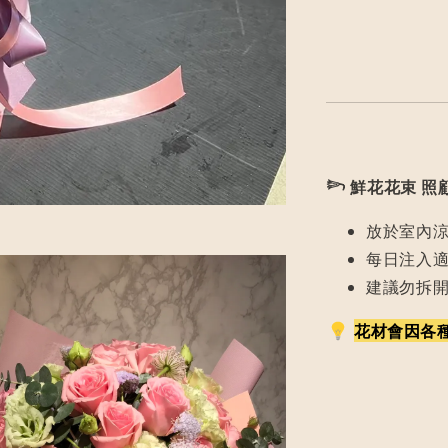
𓆸
鮮花花束 照
放於室內
每日注入
建議勿拆
花材會因各