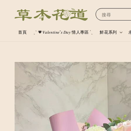
搜尋
首頁
ˏˋ 💗𝑉𝑎𝑙𝑒𝑛𝑡𝑖𝑛𝑒’𝑠 𝐷𝑎𝑦 情人專區 ´ˎ
鮮花系列