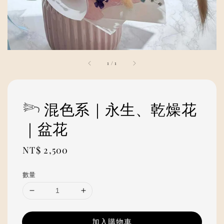
1
/
1
𓆸 混色系｜永生、乾燥花
｜盆花
Regular
NT$ 2,500
price
數量
加入購物車