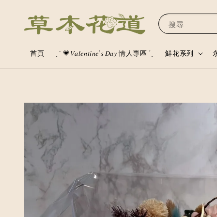
搜尋
首頁
ˏˋ 💗𝑉𝑎𝑙𝑒𝑛𝑡𝑖𝑛𝑒’𝑠 𝐷𝑎𝑦 情人專區 ´ˎ
鮮花系列