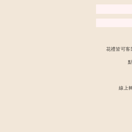
花禮皆可客
線上