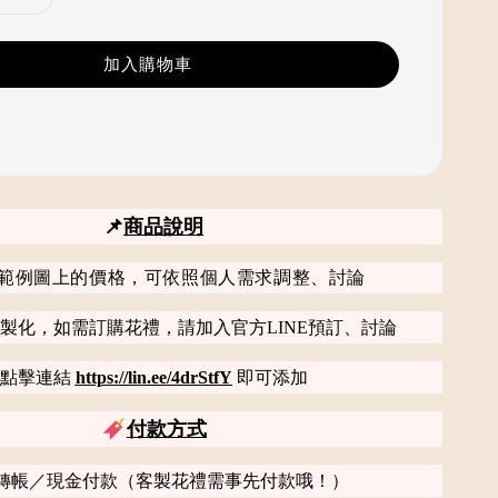
加入購物車
📌
商品說明
範例圖上的價格，可依照個人需求調整、討論
製化，如需訂購花禮，請加入官方LINE預訂、討論
點擊連結
https://lin.ee/4drStfY
即可添加
付款方式
轉帳／現金付款（客製花禮需事先付款哦！）