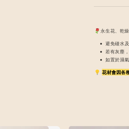
永生花、乾燥
避免碰水
若有灰塵
如置於濕
花材會因各