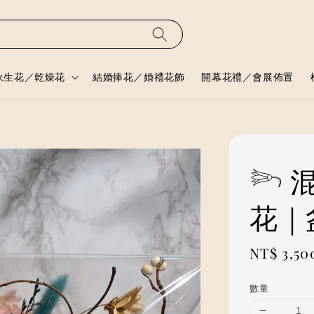
永生花／乾燥花
結婚捧花／婚禮花飾
開幕花禮／會展佈置
𓆸
花｜
Regular
NT$ 3,50
price
數量