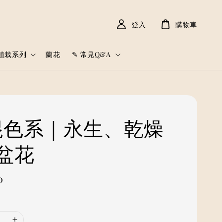
登入
購物車
植栽系列
蘭花
✎ 常見Q&A
 混色系｜永生、乾燥
盆花
0