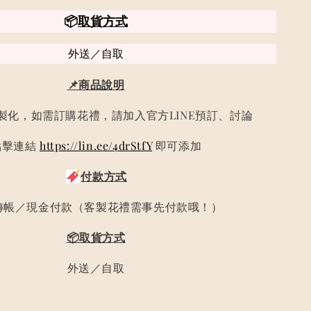
📦
取貨方式
外送／自取
📌商品說明
製化，如需訂購花禮，請加入官方LINE預訂、討論
點擊連結
https://lin.ee/4drStfY
即可添加
付款方式
轉帳／現金付款（客製花禮需事先付款哦！）
📦取貨方式
外送／自取