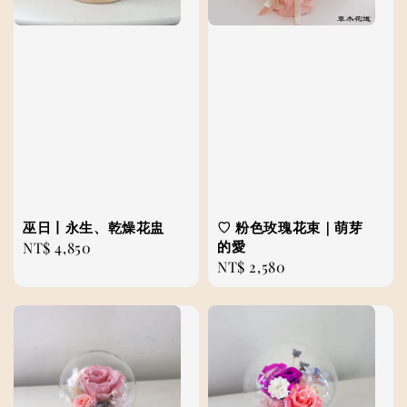
巫日丨永生、乾燥花盅
♡ 粉色玫瑰花束｜萌芽
的愛
Regular
NT$ 4,850
Regular
NT$ 2,580
price
price