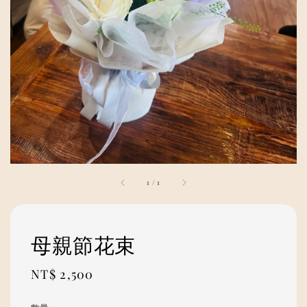
1
/
1
母親節花束
Regular
NT$ 2,500
price