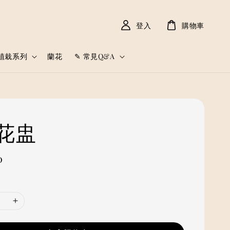
登入
購物車
植栽系列
蘭花
✎ 常見Q&A
花盅
0