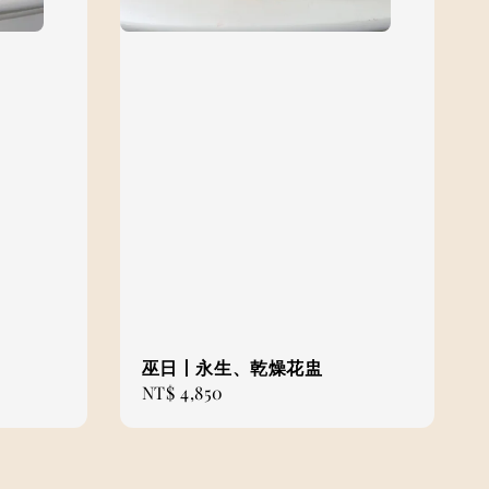
巫日丨永生、乾燥花盅
Regular
NT$ 4,850
price