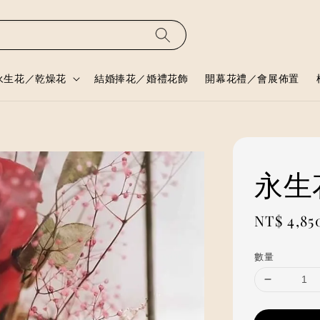
永生花／乾燥花
結婚捧花／婚禮花飾
開幕花禮／會展佈置
永生
Regular
NT$ 4,85
price
數量