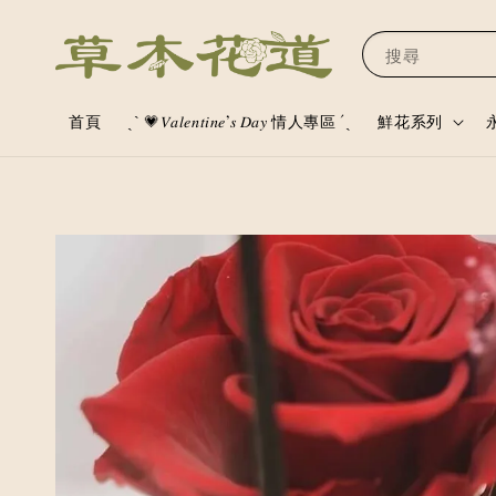
搜尋
首頁
ˏˋ 💗𝑉𝑎𝑙𝑒𝑛𝑡𝑖𝑛𝑒’𝑠 𝐷𝑎𝑦 情人專區 ´ˎ
鮮花系列