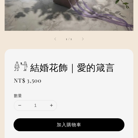
1
/
1
𓁆𓁙 結婚花飾｜愛的箴言
Regular
NT$ 3,500
price
數量
加入購物車