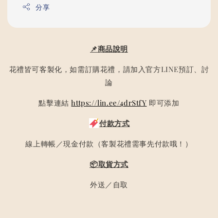
分享
📌商品說明
花禮皆可客製化，如需訂購花禮，請加入官方LINE預訂、討
論
點擊連結
https://lin.ee/4drStfY
即可添加
付款方式
線上轉帳／現金付款（客製花禮需事先付款哦！）
📦取貨方式
外送／自取