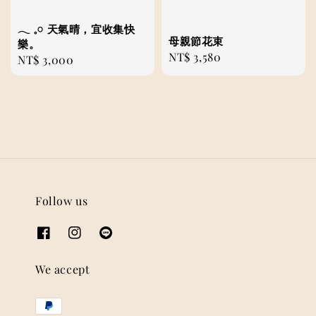
𓂃 𓈒𓏸 ⁡天氣晴，宜收集快
母親節花束
樂。
Regular
NT$ 3,580
Regular
NT$ 3,000
price
price
Follow us
We accept