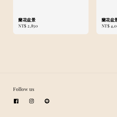
蘭花盆景
蘭花盆
Regular
NT$ 2,850
Regular
NT$ 4,
price
price
Follow us