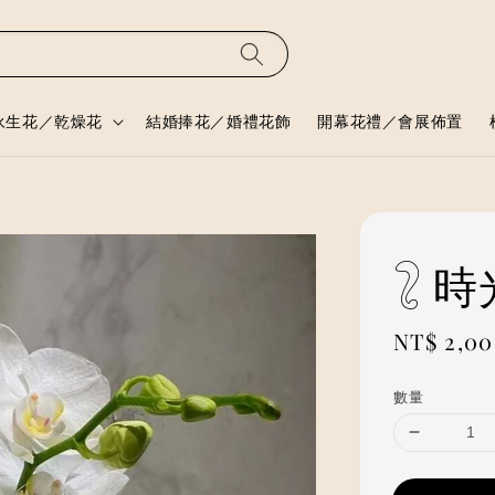
永生花／乾燥花
結婚捧花／婚禮花飾
開幕花禮／會展佈置
𓃇
Regular
NT$ 2,0
price
數量