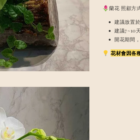
蘭花 照顧方
建議放置
建議7~1
開花期間
花材會因各