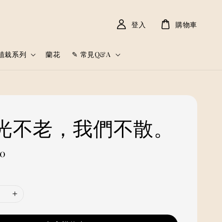
登入
購物車
植栽系列
蘭花
✎ 常見Q&A
 時光不老，我們不散。
00