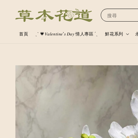
搜尋
首頁
ˏˋ 💗𝑉𝑎𝑙𝑒𝑛𝑡𝑖𝑛𝑒’𝑠 𝐷𝑎𝑦 情人專區 ´ˎ
鮮花系列