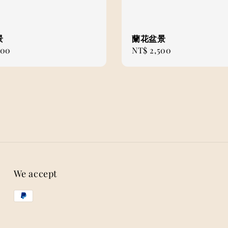
景
蘭花盆景
000
Regular
NT$ 2,500
price
We accept