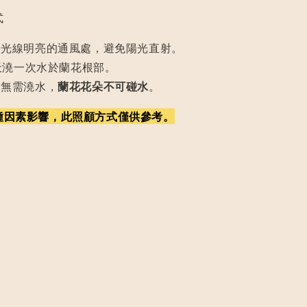
式
於光線明亮的通風處，避免陽光直射。
0天澆一次水於蘭花根部。
，無需澆水，
蘭花花朵不可碰水
。
種因素影響，此照顧方式僅供參考。