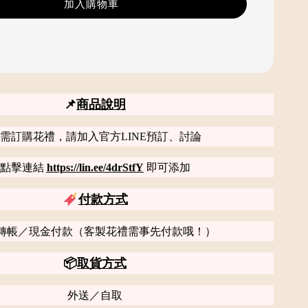
加入購物車
📌
商品說明
需訂購花禮，請加入官方LINE預訂、討論
點擊連結
https://lin.ee/4drStfY
即可添加
付款方式
轉帳／現金付款（客製花禮需事先付款哦！）
📦
取貨方式
外送／自取