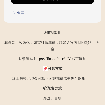
分享
📌商品說明
花禮皆可客製化，如需訂購花禮，請加入官方LINE預訂、討
論
點擊連結
https://lin.ee/4drStfY
即可添加
付款方式
線上轉帳／現金付款（客製花禮需事先付款哦！）
📦取貨方式
外送／自取