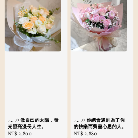
𓂃 𓈒𓏸 做自己的太陽，發
𓂃 𓈒𓏸 ⁡你總會遇到為了你
光照亮漫長人生。
的快樂而費盡心思的人。
Regular
NT$ 2,800
Regular
NT$ 2,880