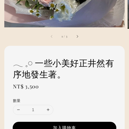
1
/
3
𓂃 𓈒𓏸 一些小美好正井然有
序地發生著。
Regular
NT$ 3,500
price
數量
加入購物車