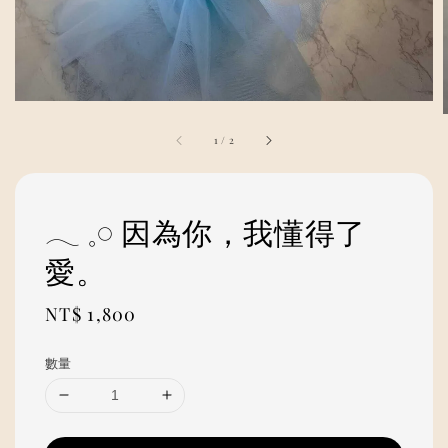
1
/
2
𓂃 𓈒𓏸 因為你，我懂得了
愛。
Regular
NT$ 1,800
price
數量