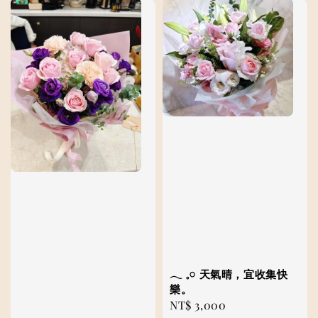
𓂃 𓈒𓏸 ⁡天氣晴，宜收集快
樂。
Regular
NT$ 3,000