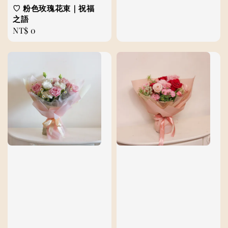
price
♡ 粉色玫瑰花束｜祝福
之語
Regular
NT$ 0
price