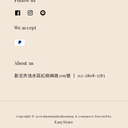
Follow us
We accept
About us
新北市淡水區紅樹林路209號 丨 02-2808-5785
Copyright © 2026 shaominglushaoming. E-commerce Powered by
EasyStore