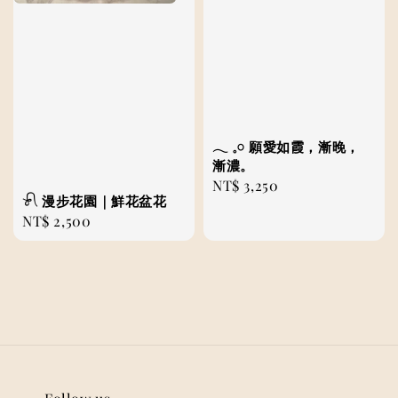
𓂃 𓈒𓏸 願愛如霞，漸晚，
漸濃。
Regular
NT$ 3,250
𓍯 漫步花園｜鮮花盆花
price
Regular
NT$ 2,500
price