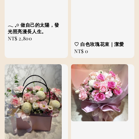
𓂃 𓈒𓏸 做自己的太陽，發
光照亮漫長人生。
Regular
NT$ 2,800
♡ 白色玫瑰花束｜潔愛
price
Regular
NT$ 0
price