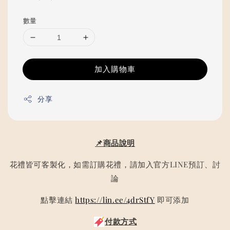
price
數量
加入購物車
分享
📌商品說明
花禮皆可客製化，如需訂購花禮，請加入官方LINE預訂、討
論
點擊連結
https://lin.ee/4drStfY
即可添加
付款方式