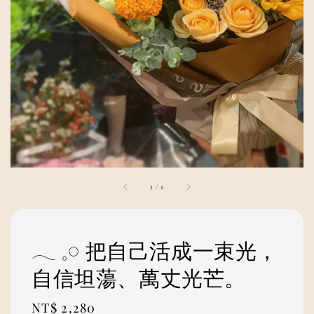
1
/
1
𓂃 𓈒𓏸 ⁡把自己活成一束光，
自信坦蕩、萬丈光芒。
Regular
NT$ 2,280