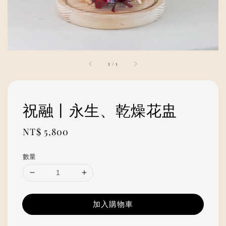
1
/
1
祝融丨永生、乾燥花盅
Regular
NT$ 5,800
price
數量
加入購物車