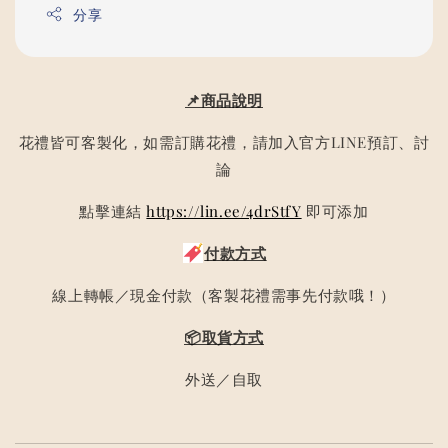
分享
📌商品說明
花禮皆可客製化，如需訂購花禮，請加入官方LINE預訂、討
論
點擊連結
https://lin.ee/4drStfY
即可添加
付款方式
線上轉帳／現金付款（客製花禮需事先付款哦！）
📦取貨方式
外送／自取