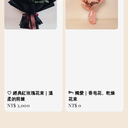
♡ 經典紅玫瑰花束｜溫
𓆸 獨愛｜香皂花、乾燥
柔的荊棘
花束
Regular
NT$ 3,000
Regular
NT$ 0
price
price