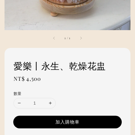
1
/
1
愛樂丨永生、乾燥花盅
Regular
NT$ 4,500
price
數量
加入購物車