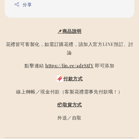
分享
📌商品說明
花禮皆可客製化，如需訂購花禮，請加入官方LINE預訂、討
論
點擊連結
https://lin.ee/4drStfY
即可添加
付款方式
線上轉帳／現金付款（客製花禮需事先付款哦！）
📦取貨方式
外送／自取