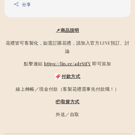
分享
📌商品說明
花禮皆可客製化，如需訂購花禮，請加入官方LINE預訂、討
論
點擊連結
https://lin.ee/4drStfY
即可添加
付款方式
線上轉帳／現金付款（客製花禮需事先付款哦！）
📦取貨方式
外送／自取