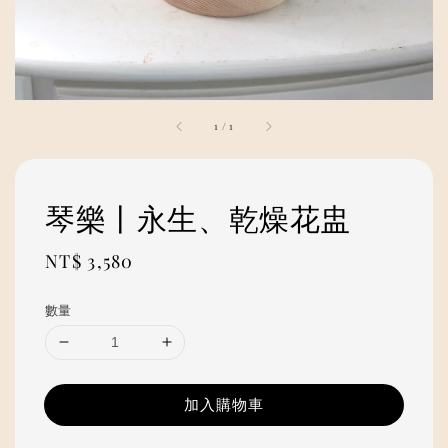
1
/
1
琴樂丨永生、乾燥花盅
Regular
NT$ 3,580
price
數量
加入購物車