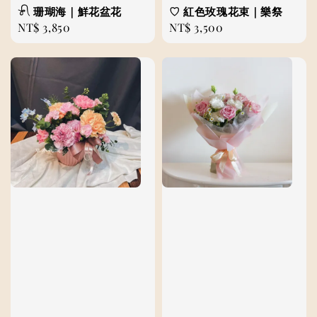
𓍯 珊瑚海｜鮮花盆花
♡ 紅色玫瑰花束｜樂祭
Regular
NT$ 3,850
Regular
NT$ 3,500
price
price