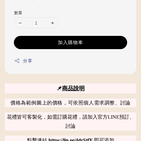
price
數量
加入購物車
分享
📌
商品說明
價格為範例圖上的價格，可依照個人需求調整、討論
花禮皆可客製化，如需訂購花禮，請加入官方LINE預訂、
討論
點擊連結
https://lin.ee/4drStfY
即可添加