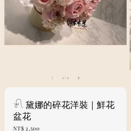
1
/
2
𓍯 黛娜的碎花洋裝｜鮮花
盆花
Regular
NT$ 2,500