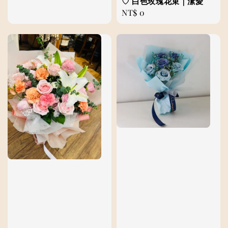
♡ 白色玫瑰花束｜潔愛
price
Regular
NT$ 0
price