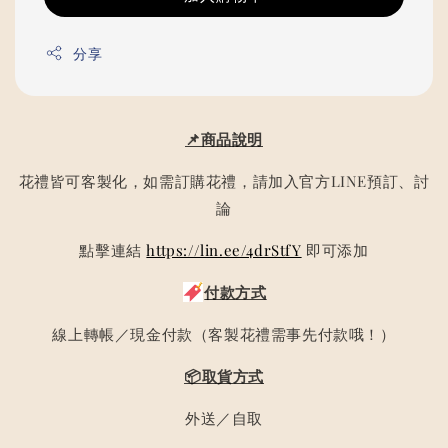
分享
📌商品說明
花禮皆可客製化，如需訂購花禮，請加入官方LINE預訂、討
論
點擊連結
https://lin.ee/4drStfY
即可添加
付款方式
線上轉帳／現金付款（客製花禮需事先付款哦！）
📦取貨方式
外送／自取