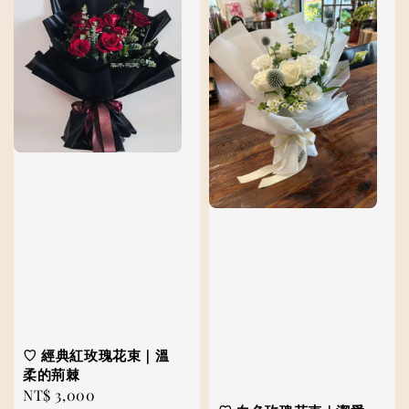
♡ 經典紅玫瑰花束｜溫
柔的荊棘
Regular
NT$ 3,000