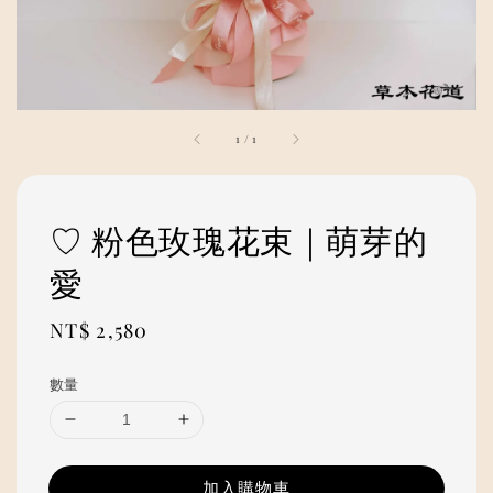
1
/
1
♡ 粉色玫瑰花束｜萌芽的
愛
Regular
NT$ 2,580
price
數量
加入購物車