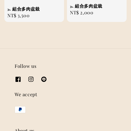
𓂄 組合多肉盆栽
𓂄 組合多肉盆栽
Regular
NT$ 2,000
Regular
NT$ 3,500
price
price
Follow us
We accept
About us